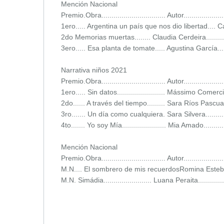
Mención Nacional
Premio.Obra................................ Autor...................
1ero..... Argentina un país que nos dio libertad.... Camil
2do Memorias muertas........ Claudia Cerdeira.............
3ero..... Esa planta de tomate..... Agustina García........
Narrativa niños 2021
Premio.Obra................................ Autor...................
1ero..... Sin datos........................ Mássimo Comerci..
2do...... A través del tiempo......... Sara Ríos Pascual....
3ro....... Un día como cualquiera. Sara Silvera.............
4to....... Yo soy Mía...................... Mia Amado............
Mención Nacional
Premio.Obra................................ Autor...................
M.N.... El sombrero de mis recuerdosRomina Esteban...
M.N. Simádia........................ Luana Peraita..............