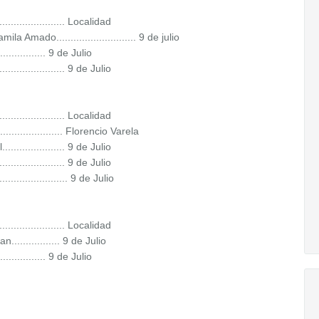
........................ Localidad
a Amado............................ 9 de julio
............ 9 de Julio
.................. 9 de Julio
........................ Localidad
.................... Florencio Varela
.................. 9 de Julio
................... 9 de Julio
...................... 9 de Julio
........................ Localidad
.............. 9 de Julio
............... 9 de Julio