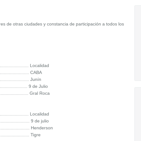
res de otras ciudades y constancia de participación a todos los
........................ Localidad
..................... CABA
.................... Junín
................... 9 de Julio
........................ Gral Roca
........................ Localidad
................... 9 de julio
...................... Henderson
..................... Tigre