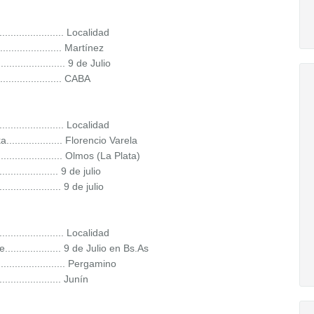
........................ Localidad
.................... Martínez
.................... 9 de Julio
.................... CABA
........................ Localidad
.................. Florencio Varela
....................... Olmos (La Plata)
................. 9 de julio
................... 9 de julio
........................ Localidad
.................. 9 de Julio en Bs.As
..................... Pergamino
.................... Junín