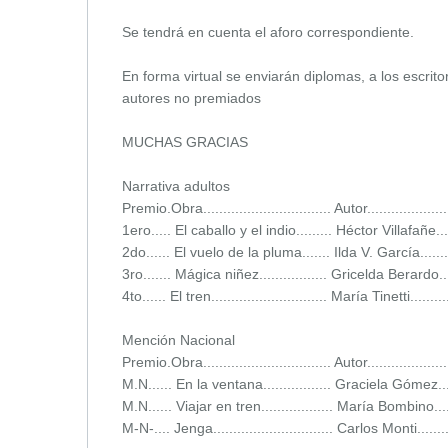
Se tendrá en cuenta el aforo correspondiente.
En forma virtual se enviarán diplomas, a los escrito
autores no premiados
MUCHAS GRACIAS
Narrativa adultos
Premio.Obra................................ Autor...................
1ero..... El caballo y el indio......... Héctor Villafañe.....
2do...... El vuelo de la pluma....... Ilda V. García..........
3ro....... Mágica niñez................. Gricelda Berardo.....
4to...... El tren............................. María Tinetti........
Mención Nacional
Premio.Obra................................ Autor...................
M.N...... En la ventana................. Graciela Gómez.......
M.N...... Viajar en tren.................. María Bombino.....
M-N-.... Jenga.............................. Carlos Monti..........