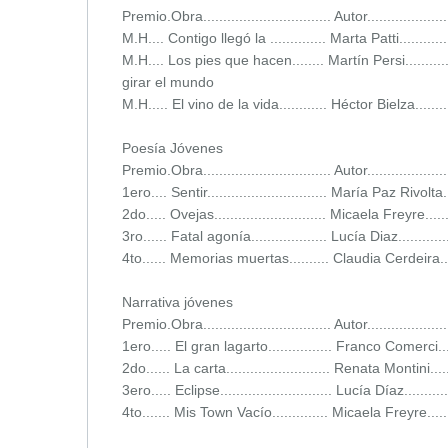
Premio.Obra................................ Autor...................
M.H.... Contigo llegó la .............. Marta Patti.............
M.H.... Los pies que hacen........ Martín Persi...............
girar el mundo
M.H..... El vino de la vida............ Héctor Bielza...........
Poesía Jóvenes
Premio.Obra................................ Autor...................
1ero.... Sentir.............................. María Paz Rivolta...
2do..... Ovejas............................ Micaela Freyre.......
3ro...... Fatal agonía................... Lucía Diaz..............
4to...... Memorias muertas.......... Claudia Cerdeira.......
Narrativa jóvenes
Premio.Obra................................ Autor...................
1ero..... El gran lagarto................ Franco Comerci.....
2do...... La carta.......................... Renata Montini......
3ero..... Eclipse............................ Lucía Díaz............
4to....... Mis Town Vacío.............. Micaela Freyre........