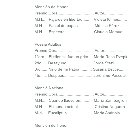
Mención de Honor
Premio.Obra................................ Autor...................
M.H..... Pájaros en libertad......... Violeta Klimes.........
M.H..... Pastel de papas.............. Mónica Pérez..........
M.H..... Espectro......................... Claudio Mamud......
Poesía Adultos
Premio.Obra................................ Autor...................
1ºero... El silencio fue un grito.... María Rosa Rzepka..
2do..... Desayuno....................... Jorge Stazi...........
3ro...... Niño de mi Patria........... Susana Becce...........
4to...... Después......................... Jerónimo Pascual....
Menció Nacional
Premio.Obra................................ Autor...................
M.N..... Cuando llueve en........... María Zambaglione..
M.N..... El mundo actual.............. Cristina Noguera....
M-N-... Eucaliptus....................... María Andriola........
Mención de Honor