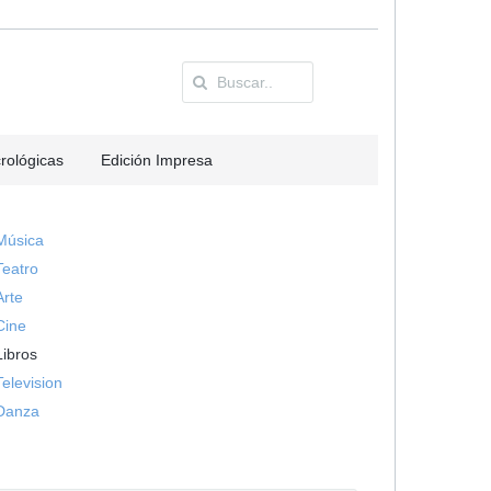
rológicas
Edición Impresa
Música
Teatro
Arte
Cine
Libros
Television
Danza