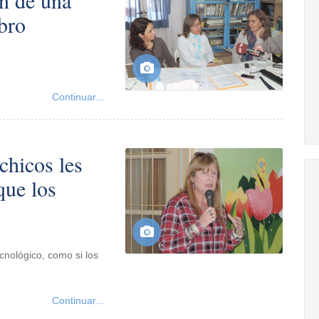
ón de una
ibro
Continuar...
chicos les
que los
cnológico, como si los
Continuar...