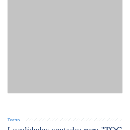
hace 13 años
La jornada dedicada a la lectura se celebrará el 27 de
septiembre en todo el país. Además, las familias se sumarán
a esta celebración de la lectura.
Continuar...
Primera
<
146
147
148
149
150
151
152
153
154
155
156
>
Última