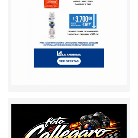
9 DE JULIO
Portada
Clasificados
Necrológicas
Edición Impresa