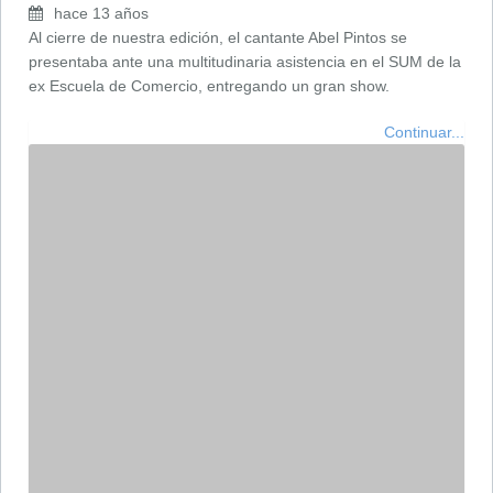
hace 13 años
Al cierre de nuestra edición, el cantante Abel Pintos se
presentaba ante una multitudinaria asistencia en el SUM de la
ex Escuela de Comercio, entregando un gran show.
Continuar...
Música
Martín H. Trío en “Las 5
Esquinas”
hace 13 años
Será una cena con música de jazz, candombe, samba, funk y
más.
Continuar...