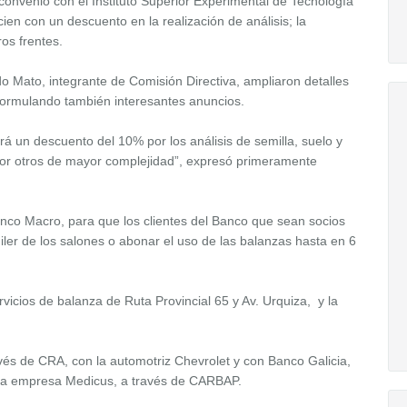
convenio con el Instituto Superior Experimental de Tecnología
en con un descuento en la realización de análisis; la
os frentes.
do Mato, integrante de Comisión Directiva, ampliaron detalles
formulando también interesantes anuncios.
á un descuento del 10% por los análisis de semilla, suelo y
 por otros de mayor complejidad”, expresó primeramente
nco Macro, para que los clientes del Banco que sean socios
uiler de los salones o abonar el uso de las balanzas hasta en 6
vicios de balanza de Ruta Provincial 65 y Av. Urquiza, y la
vés de CRA, con la automotriz Chevrolet y con Banco Galicia,
e la empresa Medicus, a través de CARBAP.