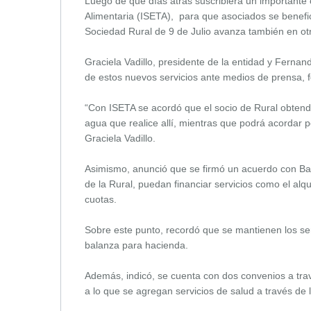
Luego de que días atrás suscribiera un importante 
Alimentaria (ISETA), para que asociados se benefici
Sociedad Rural de 9 de Julio avanza también en otr
Graciela Vadillo, presidente de la entidad y Fernan
de estos nuevos servicios ante medios de prensa, 
“Con ISETA se acordó que el socio de Rural obtendr
agua que realice allí, mientras que podrá acordar
Graciela Vadillo.
Asimismo, anunció que se firmó un acuerdo con Ba
de la Rural, puedan financiar servicios como el alq
cuotas.
Sobre este punto, recordó que se mantienen los ser
balanza para hacienda.
Además, indicó, se cuenta con dos convenios a tra
a lo que se agregan servicios de salud a través d