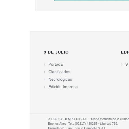
9 DE JULIO
EDI
Portada
9 
Clasificados
Necrológicas
Edición Impresa
© DIARIO TIEMPO DIGITAL - Diario matutino de la ciudad d
Buenos Aires. Tel.: (02317) 430285 - Libertad 759.
Propietario: Juan Enrique Cambello S.R.L