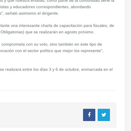
d y que nuestra entidad, como parte de la comunidad tiene la
alistas y educadores correspondientes, abordando
, señaló asimismo el dirigente.
elante una interesante charla de capacitación para fiscales, de
 Obligatorias) que se realizarán en agosto próximo.
 comprometa con su voto, sino también en este tipo de
ración con el sector político que mejor los represente",
 se realizará entre los días 3 y 6 de octubre, enmarcada en el