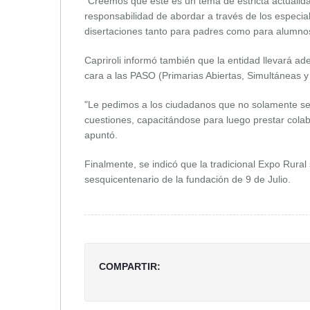
"Creemos que éste es un tema de estricta actualida
responsabilidad de abordar a través de los especi
disertaciones tanto para padres como para alumnos"
Capriroli informó también que la entidad llevará ad
cara a las PASO (Primarias Abiertas, Simultáneas y
"Le pedimos a los ciudadanos que no solamente se
cuestiones, capacitándose para luego prestar colabo
apuntó.
Finalmente, se indicó que la tradicional Expo Rural
sesquicentenario de la fundación de 9 de Julio.
COMPARTIR: