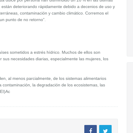
gua dulce por persona han disminuido un 20 % en las últimas
 se están deteriorando rápidamente debido a decenios de uso y
terráneas, contaminación y cambio climático. Corremos el
un punto de no retorno”.
íses sometidos a estrés hídrico. Muchos de ellos son
r sus necesidades diarias, especialmente las mujeres, los
n, al menos parcialmente, de los sistemas alimentarios
 la contaminación, la degradación de los ecosistemas, las
GEI)Ac