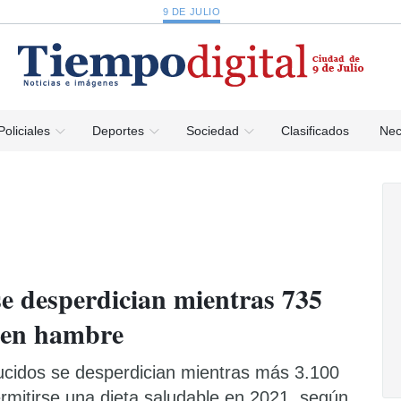
9 DE JULIO
Policiales
Deportes
Sociedad
Clasificados
Nec
se desperdician mientras 735
fren hambre
ucidos se desperdician mientras más 3.100
rmitirse una dieta saludable en 2021, según