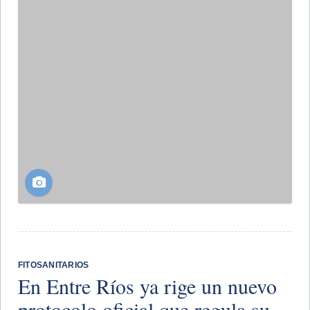
FITOSANITARIOS
En Entre Ríos ya rige un nuevo
protocolo oficial que regula su
uso
hace 2 meses
El documento, elaborado por un Consejo Asesor que incluyó
la participación de organizaciones ambientalistas y de las
áreas de Ambiente, Salud y Educación de Entre Ríos,
establece las pautas para poder aplicar fitosanitarios de
manera legal en esa provincia
Continuar...
Se abrió la venta de stands para