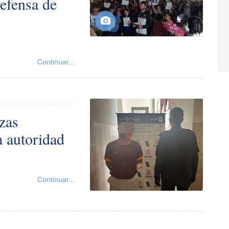
defensa de
Continuar...
zas
la autoridad
Continuar...