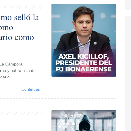
smo selló la
como
ario como
y La Cámpora
rna y habrá lista de
dario.
Continuar...