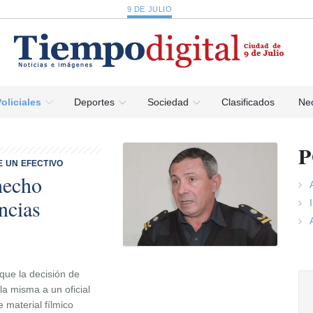
9 DE JULIO
oliciales
Deportes
Sociedad
Clasificados
Nec
P
E UN EFECTIVO
hecho
ncias
 que la decisión de
la misma a un oficial
 material fílmico