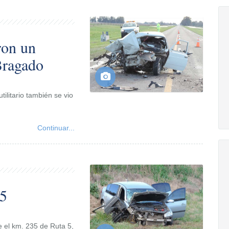
ron un
 Bragado
ilitario también se vio
Continuar...
35
 el km. 235 de Ruta 5,